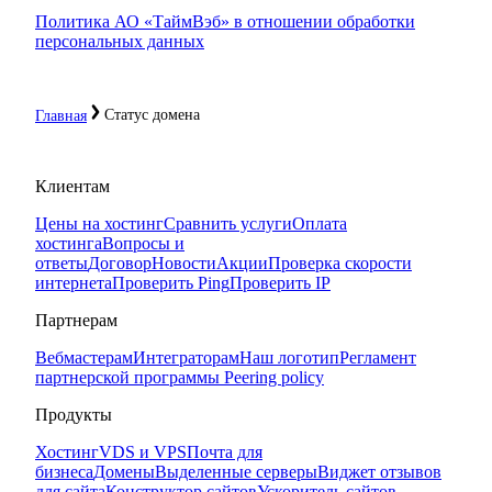
Политика АО «ТаймВэб» в отношении обработки
персональных данных
Статус домена
Главная
Клиентам
Цены на хостинг
Сравнить услуги
Оплата
хостинга
Вопросы и
ответы
Договор
Новости
Акции
Проверка скорости
интернета
Проверить Ping
Проверить IP
Партнерам
Вебмастерам
Интеграторам
Наш логотип
Регламент
партнерской программы
Peering policy
Продукты
Хостинг
VDS и VPS
Почта для
бизнеса
Домены
Выделенные серверы
Виджет отзывов
для сайта
Конструктор сайтов
Ускоритель сайтов