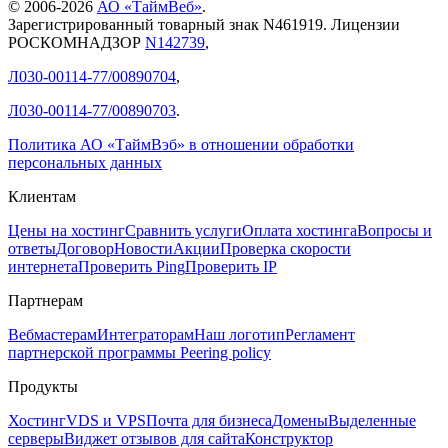
© 2006-
2026
АО «ТаймВеб»
.
Зарегистрированный товарный знак N461919. Лицензии
РОСКОМНАДЗОР
N142739
,
Л030-00114-77/00890704
,
Л030-00114-77/00890703
.
Политика АО «ТаймВэб» в отношении обработки
персональных данных
Клиентам
Цены на хостинг
Сравнить услуги
Оплата хостинга
Вопросы и
ответы
Договор
Новости
Акции
Проверка скорости
интернета
Проверить Ping
Проверить IP
Партнерам
Вебмастерам
Интеграторам
Наш логотип
Регламент
партнерской программы
Peering policy
Продукты
Хостинг
VDS и VPS
Почта для бизнеса
Домены
Выделенные
серверы
Виджет отзывов для сайта
Конструктор