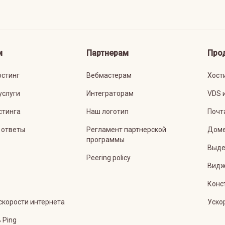
м
Партнерам
Про
остинг
Вебмастерам
Хост
услуги
Интеграторам
VDS 
стинга
Наш логотип
Почт
 ответы
Регламент партнерской
Дом
программы
Выде
Peering policy
Видж
Конс
скорости интернета
Уско
 Ping