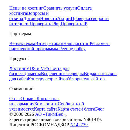
Цены на хостинг
Сравнить услуги
Оплата
хостинга
Вопросы и
ответы
Договор
Новости
Акции
Проверка скорости
интернета
Проверить Ping
Проверить IP
Партнерам
Вебмастерам
Интеграторам
Наш логотип
Регламент
партнерской программы
Peering policy
Продукты
Хостинг
VDS и VPS
Почта для
бизнеса
Домены
Выделенные серверы
Виджет отзывов
для сайта
Конструктор сайтов
Ускоритель сайтов
О компании
О нас
Отзывы
Контактная
информация
Комьюнити
Сообщить об
уязвимостях
Карта сайта
Карта статей блога
Блог
© 2006-
2026
АО «ТаймВеб»
.
Зарегистрированный товарный знак N461919.
Лицензии РОСКОМНАДЗОР
N142739
,